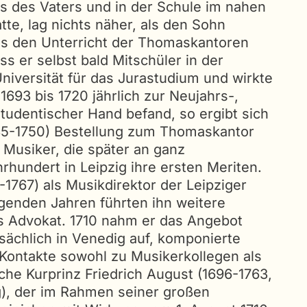
s des Vaters und in der Schule im nahen
te, lag nichts näher, als den Sohn
oss den Unterricht der Thomaskantoren
s er selbst bald Mitschüler in der
niversität für das Jurastudium und wirkte
1693 bis 1720 jährlich zur Neujahrs-,
studentischer Hand befand, so ergibt sich
685-1750) Bestellung zum Thomaskantor
 Musiker, die später an ganz
rhundert in Leipzig ihre ersten Meriten.
1767) als Musikdirektor der Leipziger
genden Jahren führten ihn weitere
ls Advokat. 1710 nahm er das Angebot
tsächlich in Venedig auf, komponierte
Kontakte sowohl zu Musikerkollegen als
che Kurprinz Friedrich August (1696-1763,
nig), der im Rahmen seiner großen