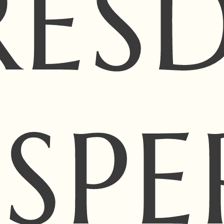
RES
SPE