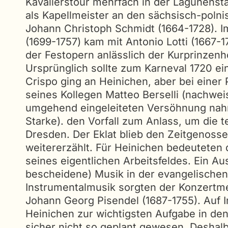
Kavalierstour mehrfach in der Lagunensta
als Kapellmeister an den sächsisch-poln
Johann Christoph Schmidt (1664-1728). I
(1699-1757) kam mit Antonio Lotti (1667-
der Festopern anlässlich der Kurprinzenho
Ursprünglich sollte zum Karneval 1720 e
Crispo ging an Heinichen, aber bei einer
seines Kollegen Matteo Berselli (nachwei
umgehend eingeleiteten Versöhnung nahm 
Starke). den Vorfall zum Anlass, um die 
Dresden. Der Eklat blieb den Zeitgenoss
weitererzählt. Für Heinichen bedeuteten 
seines eigentlichen Arbeitsfeldes. Ein 
bescheidene) Musik in der evangelischen
Instrumentalmusik sorgten der Konzertme
Johann Georg Pisendel (1687-1755). Auf I
Heinichen zur wichtigsten Aufgabe in de
sicher nicht so geplant gewesen. Deshalb