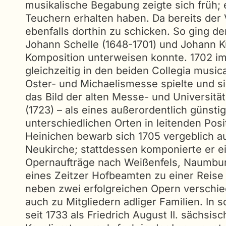
musikalische Begabung zeigte sich früh;
Teuchern erhalten haben. Da bereits der 
ebenfalls dorthin zu schicken. So ging 
Johann Schelle (1648-1701) und Johann Kuh
Komposition unterweisen konnte. 1702 imm
gleichzeitig in den beiden Collegia music
Oster- und Michaelismesse spielte und si
das Bild der alten Messe- und Universit
(1723) – als eines außerordentlich günsti
unterschiedlichen Orten in leitenden Posi
Heinichen bewarb sich 1705 vergeblich au
Neukirche; stattdessen komponierte er e
Opernaufträge nach Weißenfels, Naumburg
eines Zeitzer Hofbeamten zu einer Reise n
neben zwei erfolgreichen Opern verschi
auch zu Mitgliedern adliger Familien. In
seit 1733 als Friedrich August II. sächsis