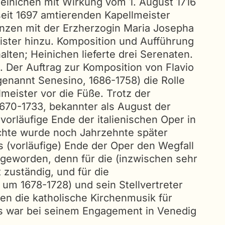
Heinichen mit Wirkung vom 1. August 1716
eit 1697 amtierenden Kapellmeister
inzen mit der Erzherzogin Maria Josepha
eister hinzu. Komposition und Aufführung
lten; Heinichen lieferte drei Serenaten.
 Der Auftrag zur Komposition von Flavio
genannt Senesino, 1686-1758) die Rolle
meister vor die Füße. Trotz der
670-1733, bekannter als August der
vorläufige Ende der italienischen Oper in
ichte wurde noch Jahrzehnte später
s (vorläufige) Ende der Oper den Wegfall
 geworden, denn für die (inzwischen sehr
zuständig, und für die
um 1678-1728) und sein Stellvertreter
en die katholische Kirchenmusik für
Das war bei seinem Engagement in Venedig