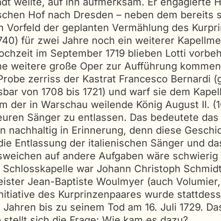
dt weilte, auf ihn aufmerksam. Er engagierte 
ischen Hof nach Dresden – neben dem bereits s
m Vorfeld der geplanten Vermählung des Kurpr
1740) für zwei Jahre noch ein weiterer Kapellm
chzeit im September 1719 blieben Lotti vorbeha
ine weitere große Oper zur Aufführung kommen.
 Probe zerriss der Kastrat Francesco Bernardi (
sbar von 1708 bis 1721) und warf sie dem Kapell
der in Warschau weilende König August II. (1
teuren Sänger zu entlassen. Das bedeutete das 
en nachhaltig in Erinnerung, denn diese Gesch
die Entlassung der italienischen Sänger und da
Ausweichen auf andere Aufgaben wäre schwierig
 Schlosskapelle war Johann Christoph Schmidt 
ister Jean-Baptiste Woulmyer (auch Volumier, 
nitiative des Kurprinzenpaares wurde stattdess
n Jahren bis zu seinem Tod am 16. Juli 1729. 
 stellt sich die Frage: Wie kam es dazu?