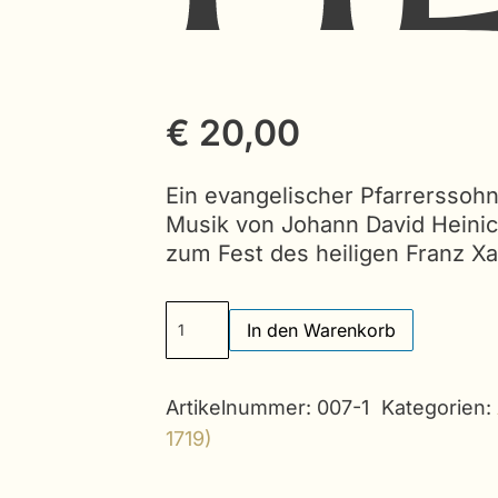
€
20,00
Ein evangelischer Pfarrerssohn 
Musik von Johann David Heini
zum Fest des heiligen Franz X
Dresden
In den Warenkorb
VespersJohann
Alternative:
D.
Heinichen
Artikelnummer:
007-1
Kategorien:
Menge
1719)