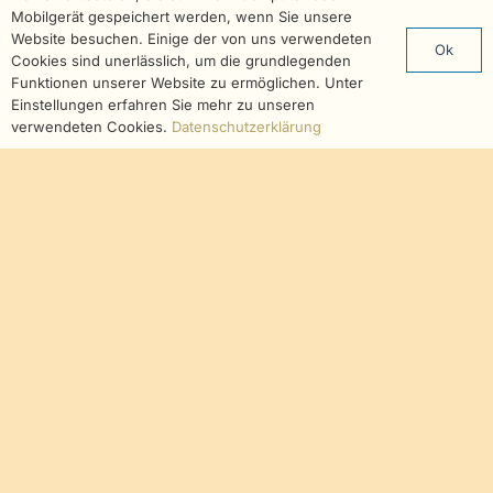
unsere Arbeit und
Mobilgerät gespeichert werden, wenn Sie unsere
Website besuchen. Einige der von uns verwendeten
Einladungen zu unseren
Ok
Cookies sind unerlässlich, um die grundlegenden
Konzerten.
Funktionen unserer Website zu ermöglichen. Unter
Einstellungen erfahren Sie mehr zu unseren
verwendeten Cookies.
Datenschutzerklärung
Anmeldung zum
Newsletter
Name
E-Mail-Adresse