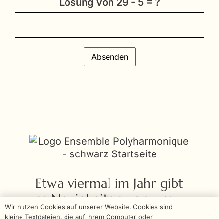
Lösung von
29 - 5 = ?
Absenden
Etwa viermal im Jahr gibt
es Neuigkeiten von uns –
Wir nutzen Cookies auf unserer Website. Cookies sind
inklusive Einblicke in
kleine Textdateien, die auf Ihrem Computer oder