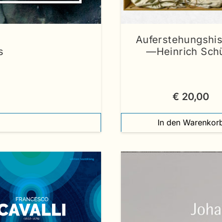
Auferstehungshis
s
—Heinrich Sch
€
20,00
In den Warenkor