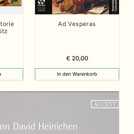
torie
Ad Vesperas
ütz
€
20,00
b
In den Warenkorb